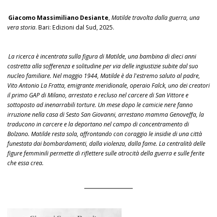
Giacomo Massimiliano Desiante
,
Matilde travolta dalla guerra, una
vera storia
. Bari: Edizioni dal Sud, 2025.
La ricerca è incentrata sulla figura di Matilde, una bambina di dieci anni
costretta alla sofferenza e solitudine per via delle ingiustizie subite dal suo
nucleo familiare. Nel maggio 1944, Matilde è da l'estremo saluto al padre,
Vito Antonio La Fratta, emigrante meridionale, operaio Falck, uno dei creatori
il primo GAP di Milano, arrestato e recluso nel carcere di San Vittore e
sottoposto ad inenarrabili torture. Un mese dopo le camicie nere fanno
irruzione nella casa di Sesto San Giovanni, arrestano mamma Genoveffa, la
traducono in carcere e la deportano nel campo di concentramento di
Bolzano. Matilde resta sola, affrontando con coraggio le insidie di una città
funestata dai bombardamenti, dalla violenza, dalla fame. La centralità delle
figure femminili permette di riflettere sulle atrocità della guerra e sulle ferite
che essa crea.