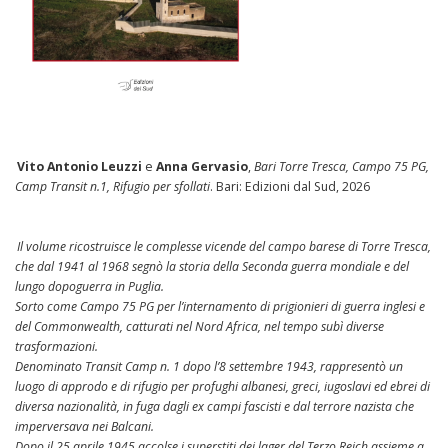
l
i
Vito Antonio Leuzzi
e
Anna Gervasio
,
Bari Torre Tresca, Campo 75 PG,
Camp Transit n.1, Rifugio per sfollati
. Bari: Edizioni dal Sud, 2026
Il volume ricostruisce le complesse vicende del campo barese di Torre Tresca,
che dal 1941 al 1968 segnò la storia della Seconda guerra mondiale e del
lungo dopoguerra in Puglia.
Sorto come Campo 75 PG per l’internamento di prigionieri di guerra inglesi e
del Commonwealth, catturati nel Nord Africa, nel tempo subì diverse
trasformazioni.
Denominato Transit Camp n. 1 dopo l’8 settembre 1943, rappresentò un
luogo di approdo e di rifugio per profughi albanesi, greci, iugoslavi ed ebrei di
diversa nazionalità, in fuga dagli ex campi fascisti e dal terrore nazista che
imperversava nei Balcani.
Dopo il 25 aprile 1945 accolse i superstiti dei lager del Terzo Reich assieme a