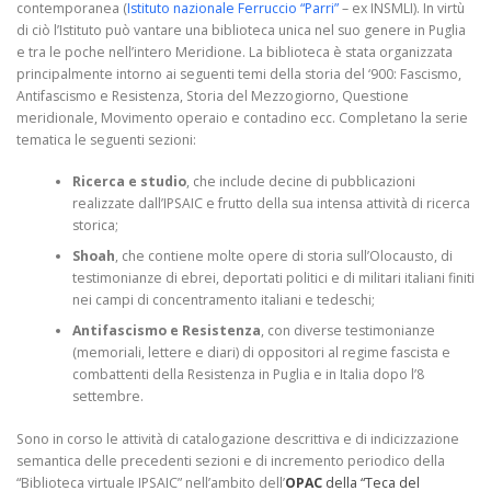
contemporanea (
Istituto nazionale Ferruccio “Parri”
– ex INSMLI). In virtù
di ciò l’Istituto può vantare una biblioteca unica nel suo genere in Puglia
e tra le poche nell’intero Meridione. La biblioteca è stata organizzata
principalmente intorno ai seguenti temi della storia del ‘900: Fascismo,
Antifascismo e Resistenza, Storia del Mezzogiorno, Questione
meridionale, Movimento operaio e contadino ecc. Completano la serie
tematica le seguenti sezioni:
Ricerca e studio
, che include decine di pubblicazioni
realizzate dall’IPSAIC e frutto della sua intensa attività di ricerca
storica;
Shoah
, che contiene molte opere di storia sull’Olocausto, di
testimonianze di ebrei, deportati politici e di militari italiani finiti
nei campi di concentramento italiani e tedeschi;
Antifascismo e Resistenza
, con diverse testimonianze
(memoriali, lettere e diari) di oppositori al regime fascista e
combattenti della Resistenza in Puglia e in Italia dopo l’8
settembre.
Sono in corso le attività di catalogazione descrittiva e di indicizzazione
semantica delle precedenti sezioni e di incremento periodico della
“Biblioteca virtuale IPSAIC” nell’ambito dell’
OPAC
della
“Teca del