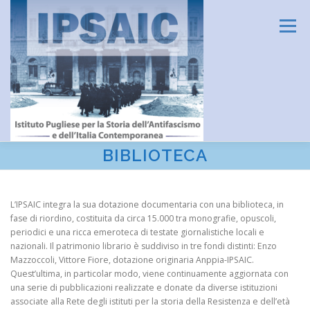
Passa
al
Menu
contenuto
BIBLIOTECA
HOME
L’ISTITUTO
DIDATTICA E FORMAZIONE
L’IPSAIC integra la sua dotazione documentaria con una biblioteca, in
fase di riordino, costituita da circa 15.000 tra monografie, opuscoli,
RICERCA
CENTRO DOCUMENTAZIONE
periodici e una ricca emeroteca di testate giornalistiche locali e
nazionali. Il patrimonio librario è suddiviso in tre fondi distinti: Enzo
Mazzoccoli, Vittore Fiore, dotazione originaria Anppia-IPSAIC.
AMMINISTRAZIONE TRASPARENTE
CONTATTI
Quest’ultima, in particolar modo, viene continuamente aggiornata con
una serie di pubblicazioni realizzate e donate da diverse istituzioni
associate alla Rete degli istituti per la storia della Resistenza e dell’età