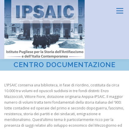
Passa
al
Menu
contenuto
CENTRO DOCUMENTAZIONE
HOME
L’ISTITUTO
DIDATTICA E FORMAZIONE
L’IPSAIC conserva una biblioteca, in fase di riordino, costituita da circa
10.000 tra volumi ed opuscoli suddivisi in tre fondi distinti: Enzo
RICERCA
CENTRO DOCUMENTAZIONE
Mazzoccoli, Vittore Fiore, dotazione originaria Anppia-IPSAIC. Il maggior
numero di volumi tratta temi fondamentali della storia italiana del ‘900:
lotte contadine ed operaie del primo e secondo dopoguerra, fascismo,
AMMINISTRAZIONE TRASPARENTE
CONTATTI
resistenza, storia dei partiti e dei sindacati, emigrazione e
meridionalismo. Quest’ultimo tema è particolarmente ricco per la
presenza di saggi relativi allo sviluppo economico del Mezzogiorno ed