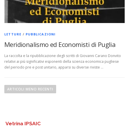
LETTURE
/
PUBBLICAZIONI
Meridionalismo ed Economisti di Puglia
La raccolta e la ripubblicazione degli scritti di Giovanni Carano Donvito
relativi ai più significativi esponenti della scienza economica pugliese
del periodo pre e post unitario, apparsi su diverse riviste …
N
a
ARTICOLI MENO RECENTI
v
i
g
a
Vetrina IPSAIC
z