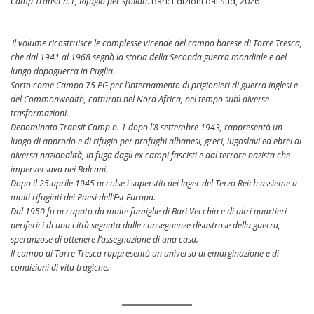
Camp Transit n.1, Rifugio per sfollati
. Bari: Edizioni dal Sud, 2026
Il volume ricostruisce le complesse vicende del campo barese di Torre Tresca,
che dal 1941 al 1968 segnò la storia della Seconda guerra mondiale e del
lungo dopoguerra in Puglia.
Sorto come Campo 75 PG per l’internamento di prigionieri di guerra inglesi e
del Commonwealth, catturati nel Nord Africa, nel tempo subì diverse
trasformazioni.
Denominato Transit Camp n. 1 dopo l’8 settembre 1943, rappresentò un
luogo di approdo e di rifugio per profughi albanesi, greci, iugoslavi ed ebrei di
diversa nazionalità, in fuga dagli ex campi fascisti e dal terrore nazista che
imperversava nei Balcani.
Dopo il 25 aprile 1945 accolse i superstiti dei lager del Terzo Reich assieme a
molti rifugiati dei Paesi dell’Est Europa.
Dal 1950 fu occupato da molte famiglie di Bari Vecchia e di altri quartieri
periferici di una città segnata dalle conseguenze disastrose della guerra,
speranzose di ottenere l’assegnazione di una casa.
Il campo di Torre Tresca rappresentò un universo di emarginazione e di
condizioni di vita tragiche.