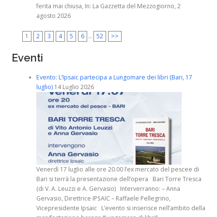
ferita mai chiusa, In: La Gazzetta del Mezzogiorno, 2
agosto 2026
1
2
3
4
5
6
...
52
>>
Eventi
Evento: L’Ipsaic partecipa a Lungomare dei libri (Bari, 17
luglio)
14 Luglio 2026
Venerdì 17 luglio alle ore 20.00 l’ex mercato del pescee di
Bari si terrà la presentazione dell’opera Bari Torre Tresca
(di V. A. Leuzzi e A. Gervasio) Interverranno: – Anna
Gervasio, Direttrice IPSAIC – Raffaele Pellegrino,
Vicepresidente Ipsaic L’evento si inserisce nell’ambito della