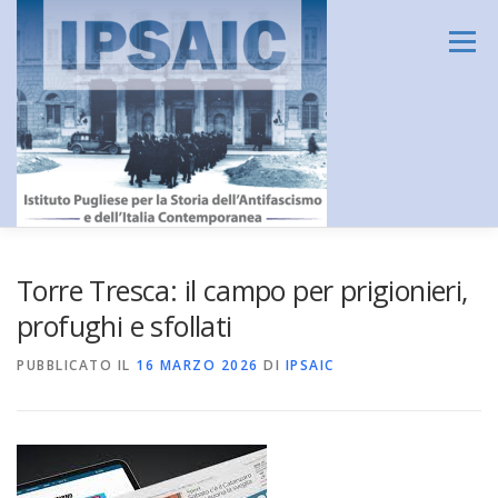
Passa
al
Menu
contenuto
HOME
L’ISTITUTO
DIDATTICA E FORMAZIONE
Torre Tresca: il campo per prigionieri,
profughi e sfollati
RICERCA
CENTRO DOCUMENTAZIONE
PUBBLICATO IL
16 MARZO 2026
DI
IPSAIC
AMMINISTRAZIONE TRASPARENTE
CONTATTI