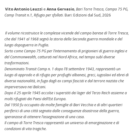
Vito Antonio Leuzzi
e
Anna Gervasio
,
Bari Torre Tresca, Campo 75 PG,
Camp Transit n.1, Rifugio per sfollati
. Bari: Edizioni dal Sud, 2026
Il volume ricostruisce le complesse vicende del campo barese di Torre Tresca,
che dal 1941 al 1968 segnò la storia della Seconda guerra mondiale e del
lungo dopoguerra in Puglia.
Sorto come Campo 75 PG per l’internamento di prigionieri di guerra inglesi e
del Commonwealth, catturati nel Nord Africa, nel tempo subì diverse
trasformazioni.
Denominato Transit Camp n. 1 dopo l’8 settembre 1943, rappresentò un
luogo di approdo e di rifugio per profughi albanesi, greci, iugoslavi ed ebrei di
diversa nazionalità, in fuga dagli ex campi fascisti e dal terrore nazista che
imperversava nei Balcani.
Dopo il 25 aprile 1945 accolse i superstiti dei lager del Terzo Reich assieme a
molti rifugiati dei Paesi dell’Est Europa.
Dal 1950 fu occupato da molte famiglie di Bari Vecchia e di altri quartieri
periferici di una città segnata dalle conseguenze disastrose della guerra,
speranzose di ottenere l’assegnazione di una casa.
Il campo di Torre Tresca rappresentò un universo di emarginazione e di
condizioni di vita tragiche.