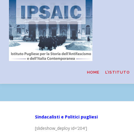
Passa
al
contenuto
HOME
L’ISTITUTO
Sindacalisti e Politici pugliesi
[slideshow_deploy id=’204′]