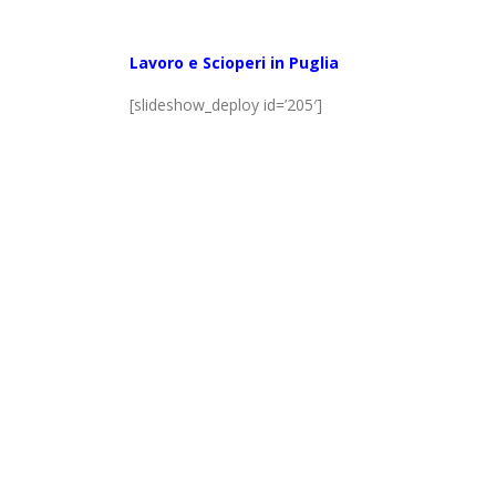
Lavoro e Scioperi in Puglia
[slideshow_deploy id=’205′]