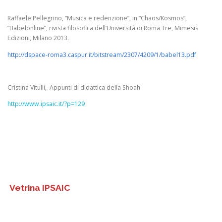
Raffaele Pellegrino, “Musica e redenzione”, in “Chaos/Kosmos”,
“Babelonline”, rivista filosofica dell’Università di Roma Tre, Mimesis
Edizioni, Milano 2013.
http://dspace-roma3.caspur.it/bitstream/2307/4209/1/babel13.pdf
Cristina Vitulli, Appunti di didattica della Shoah
http://www.ipsaic.it/?p=129
Vetrina IPSAIC