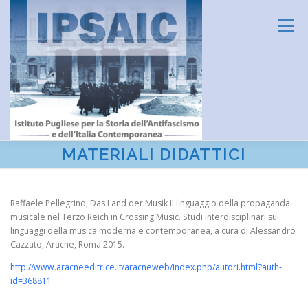
Passa
al
Menu
contenuto
MATERIALI DIDATTICI
HOME
L’ISTITUTO
DIDATTICA E FORMAZIONE
Raffaele Pellegrino, Das Land der Musik Il linguaggio della propaganda
musicale nel Terzo Reich in Crossing Music. Studi interdisciplinari sui
RICERCA
CENTRO DOCUMENTAZIONE
linguaggi della musica moderna e contemporanea, a cura di Alessandro
Cazzato, Aracne, Roma 2015.
http://www.aracneeditrice.it/aracneweb/index.php/autori.html?auth-
AMMINISTRAZIONE TRASPARENTE
CONTATTI
id=368811