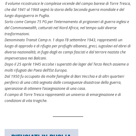
Il volume ricostruisce le complesse vicende del campo barese di Torre Tresca,
che dal 1941 al 1968 segnò la storia della Seconda guerra mondiale e del
lungo dopoguerra in Puglia.
Sorto come Campo 75 PG per l’internamento di prigionieri di guerra inglesi e
del Commonwealth, catturati nel Nord Africa, nel tempo subì diverse
trasformazioni.
Denominato Transit Camp n. 1 dopo l’8 settembre 1943, rappresentò un
luogo di approdo e di rifugio per profughi albanesi, greci, iugoslavi ed ebrei di
diversa nazionalità, in fuga dagli ex campi fascisti e dal terrore nazista che
imperversava nei Balcani.
Dopo il 25 aprile 1945 accolse i superstiti dei lager del Terzo Reich assieme a
molti rifugiati dei Paesi dell’Est Europa.
Dal 1950 fu occupato da molte famiglie di Bari Vecchia e di altri quartieri
periferici di una città segnata dalle conseguenze disastrose della guerra,
speranzose di ottenere l’assegnazione di una casa.
Il campo di Torre Tresca rappresentò un universo di emarginazione e di
condizioni di vita tragiche.