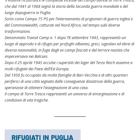
Il volume ricostruisce le complesse vicende del campo barese di Torre Tresca,
che dal 1941 al 1968 segnò la storia della Seconda guerra mondiale e del
lungo dopoguerra in Puglia.
Sorto come Campo 75 PG per l’internamento di prigionieri di guerra inglesi e
del Commonwealth, catturati nel Nord Africa, nel tempo subì diverse
trasformazioni.
Denominato Transit Camp n. 1 dopo l’8 settembre 1943, rappresentò un
luogo di approdo e di rifugio per profughi albanesi, greci, iugoslavi ed ebrei di
diversa nazionalità, in fuga dagli ex campi fascisti e dal terrore nazista che
imperversava nei Balcani.
Dopo il 25 aprile 1945 accolse i superstiti dei lager del Terzo Reich assieme a
molti rifugiati dei Paesi dell’Est Europa.
Dal 1950 fu occupato da molte famiglie di Bari Vecchia e di altri quartieri
periferici di una città segnata dalle conseguenze disastrose della guerra,
speranzose di ottenere l’assegnazione di una casa.
Il campo di Torre Tresca rappresentò un universo di emarginazione e di
condizioni di vita tragiche.