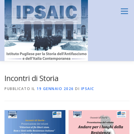
Passa
al
Menu
contenuto
HOME
L’ISTITUTO
DIDATTICA E FORMAZIONE
Incontri di Storia
PUBBLICATO IL
19 GENNAIO 2026
DI
IPSAIC
RICERCA
CENTRO DOCUMENTAZIONE
AMMINISTRAZIONE TRASPARENTE
CONTATTI