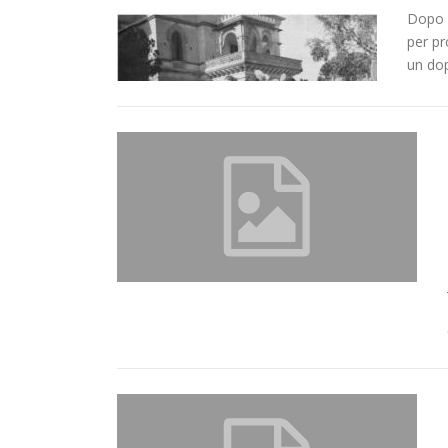
Dopo l
per pro
un dop