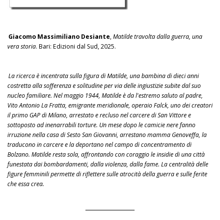
Giacomo Massimiliano Desiante
,
Matilde travolta dalla guerra, una
vera storia
. Bari: Edizioni dal Sud, 2025.
La ricerca è incentrata sulla figura di Matilde, una bambina di dieci anni
costretta alla sofferenza e solitudine per via delle ingiustizie subite dal suo
nucleo familiare. Nel maggio 1944, Matilde è da l'estremo saluto al padre,
Vito Antonio La Fratta, emigrante meridionale, operaio Falck, uno dei creatori
il primo GAP di Milano, arrestato e recluso nel carcere di San Vittore e
sottoposto ad inenarrabili torture. Un mese dopo le camicie nere fanno
irruzione nella casa di Sesto San Giovanni, arrestano mamma Genoveffa, la
traducono in carcere e la deportano nel campo di concentramento di
Bolzano. Matilde resta sola, affrontando con coraggio le insidie di una città
funestata dai bombardamenti, dalla violenza, dalla fame. La centralità delle
figure femminili permette di riflettere sulle atrocità della guerra e sulle ferite
che essa crea.