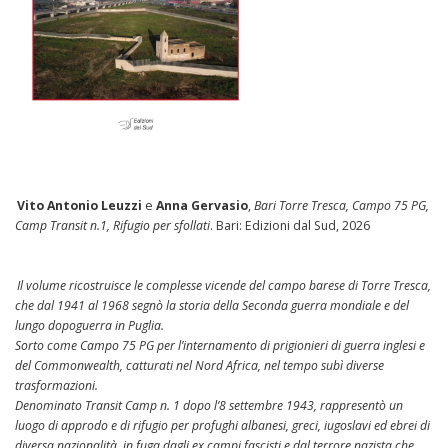
Vito Antonio Leuzzi
e
Anna Gervasio
,
Bari Torre Tresca, Campo 75 PG,
Camp Transit n.1, Rifugio per sfollati
. Bari: Edizioni dal Sud, 2026
Il volume ricostruisce le complesse vicende del campo barese di Torre Tresca,
che dal 1941 al 1968 segnò la storia della Seconda guerra mondiale e del
lungo dopoguerra in Puglia.
Sorto come Campo 75 PG per l’internamento di prigionieri di guerra inglesi e
del Commonwealth, catturati nel Nord Africa, nel tempo subì diverse
trasformazioni.
Denominato Transit Camp n. 1 dopo l’8 settembre 1943, rappresentò un
luogo di approdo e di rifugio per profughi albanesi, greci, iugoslavi ed ebrei di
diversa nazionalità, in fuga dagli ex campi fascisti e dal terrore nazista che