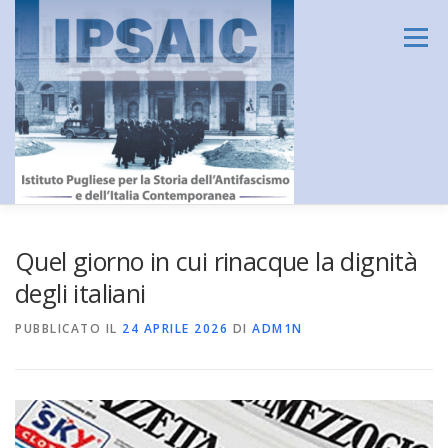
Passa
al
Menu
contenuto
HOME
L’ISTITUTO
DIDATTICA E FORMAZIONE
Quel giorno in cui rinacque la dignità
degli italiani
RICERCA
CENTRO DOCUMENTAZIONE
PUBBLICATO IL
24 APRILE 2026
DI
ADM1N
AMMINISTRAZIONE TRASPARENTE
CONTATTI