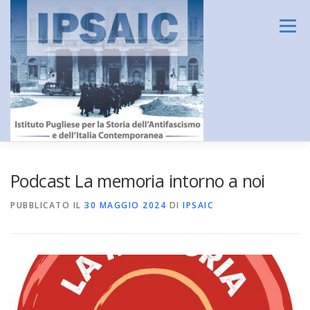
Passa
al
Menu
contenuto
HOME
L’ISTITUTO
DIDATTICA E FORMAZIONE
Podcast La memoria intorno a noi
PUBBLICATO IL
30 MAGGIO 2024
DI
IPSAIC
RICERCA
CENTRO DOCUMENTAZIONE
AMMINISTRAZIONE TRASPARENTE
CONTATTI