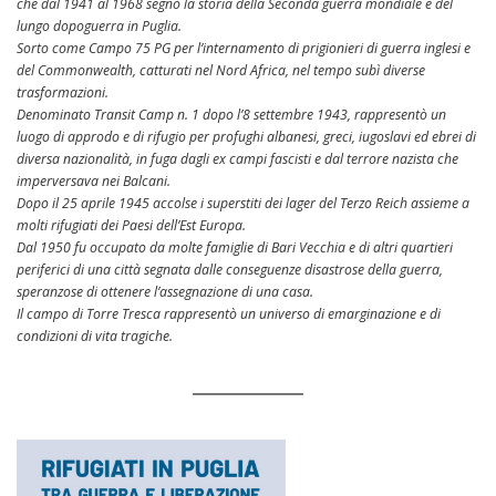
che dal 1941 al 1968 segnò la storia della Seconda guerra mondiale e del
lungo dopoguerra in Puglia.
Sorto come Campo 75 PG per l’internamento di prigionieri di guerra inglesi e
del Commonwealth, catturati nel Nord Africa, nel tempo subì diverse
trasformazioni.
Denominato Transit Camp n. 1 dopo l’8 settembre 1943, rappresentò un
luogo di approdo e di rifugio per profughi albanesi, greci, iugoslavi ed ebrei di
diversa nazionalità, in fuga dagli ex campi fascisti e dal terrore nazista che
imperversava nei Balcani.
Dopo il 25 aprile 1945 accolse i superstiti dei lager del Terzo Reich assieme a
molti rifugiati dei Paesi dell’Est Europa.
Dal 1950 fu occupato da molte famiglie di Bari Vecchia e di altri quartieri
periferici di una città segnata dalle conseguenze disastrose della guerra,
speranzose di ottenere l’assegnazione di una casa.
Il campo di Torre Tresca rappresentò un universo di emarginazione e di
condizioni di vita tragiche.