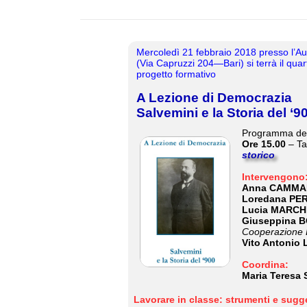
_
Mercoledì 21 febbraio 2018 presso l’Au
(
Via Capruzzi 204—Bari) si terrà il quart
progetto formativo
A Lezione di Democrazia
Salvemini e la Storia del ‘9
Programma dell
Ore 15.00
– Ta
storico
Intervengono
Anna CAMMA
Loredana PE
Lucia MARCH
Giuseppina 
Cooperazione 
Vito Antonio
Coordina:
Maria Teres
Lavorare in classe: strumenti e sugge