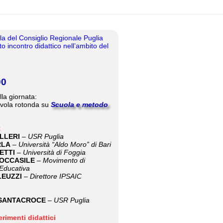
la del Consiglio Regionale Puglia
o incontro didattico nell’ambito del
00
a giornata:
vola rotonda su
Scuola e metodo
:
LLERI
–
USR Puglia
RLA
–
Università “Aldo Moro” di Bari
ETTI
–
Università di Foggia
BOCCASILE
–
Movimento di
Educativa
 LEUZZI
–
Direttore IPSAIC
a SANTACROCE
–
USR Puglia
rimenti didattici