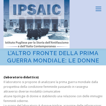
Passa
al
Menu
contenuto
L’ALTRO FRONTE DELLA PRIMA
HOME
L’ISTITUTO
DIDATTICA E FORMAZIONE
GUERRA MONDIALE: LE DONNE
RICERCA
CENTRO DOCUMENTAZIONE
(laboratorio didattico)
Il laboratorio si propone di analizzare la prima guerra mondiale dalla
prospettiva della condizione femminile passando in rassegna
attraverso diverse modalità comunicative
AMMINISTRAZIONE TRASPARENTE
CONTATTI
alcune tipologie di donne e stabilendo una relazione con delle immagini
femminili odierne.
Lo scopo del laboratorio è dunque triplice: acquisire delle informazioni