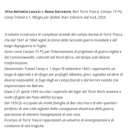
Vito Antonio Leuzzi
e
Anna Gervasio
,
Bari Torre Tresca, Campo 75 PG,
Camp Transit n.1, Rifugio per sfollati
. Bari: Edizioni dal Sud, 2026
Il volume ricostruisce le complesse vicende del campo barese di Torre Tresca,
che dal 1941 al 1968 segnò la storia della Seconda guerra mondiale e del
lungo dopoguerra in Puglia.
Sorto come Campo 75 PG per l’internamento di prigionieri di guerra inglesi e
del Commonwealth, catturati nel Nord Africa, nel tempo subì diverse
trasformazioni.
Denominato Transit Camp n. 1 dopo l’8 settembre 1943, rappresentò un
luogo di approdo e di rifugio per profughi albanesi, greci, iugoslavi ed ebrei di
diversa nazionalità, in fuga dagli ex campi fascisti e dal terrore nazista che
imperversava nei Balcani.
Dopo il 25 aprile 1945 accolse i superstiti dei lager del Terzo Reich assieme a
molti rifugiati dei Paesi dell’Est Europa.
Dal 1950 fu occupato da molte famiglie di Bari Vecchia e di altri quartieri
periferici di una città segnata dalle conseguenze disastrose della guerra,
speranzose di ottenere l’assegnazione di una casa.
Il campo di Torre Tresca rappresentò un universo di emarginazione e di
condizioni di vita tragiche.