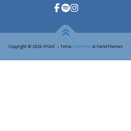
Copyright © 2026 IPSAIC
–
Tema
OnePress
di FameThemes