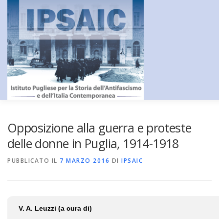
Passa
al
contenuto
HOME
L’ISTITUTO
DIDATTICA E FORMAZIONE
RICERC
Opposizione alla guerra e proteste
delle donne in Puglia, 1914-1918
CENTRO DOCUMENTAZIONE
AMMINISTRAZIONE TRASPA
PUBBLICATO IL
7 MARZO 2016
DI
IPSAIC
CONTATTI
_
V. A. Leuzzi (a cura di)