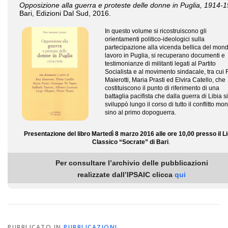
Opposizione alla guerra e proteste delle donne in Puglia, 1914-
Bari, Edizioni Dal Sud, 2016.
In questo volume si ricostruiscono gli
orientamenti politico-ideologici sulla
partecipazione alla vicenda bellica del mon
lavoro in Puglia, si recuperano documenti e
testimonianze di militanti legati al Partito
Socialista e al movimento sindacale, tra cui 
Maierotti, Maria Prasti ed Elvira Catello, che
costituiscono il punto di riferimento di una
battaglia pacifista che dalla guerra di Libia si
sviluppò lungo il corso di tutto il conflitto mo
sino al primo dopoguerra.
Presentazione del libro Martedì 8 marzo 2016 alle ore 10,00 presso il L
Classico “Socrate” di Bari
.
_
Per consultare l’archivio delle pubblicazioni
realizzate dall’IPSAIC clicca
qui
PUBBLICATO IN
PUBBLICAZIONI