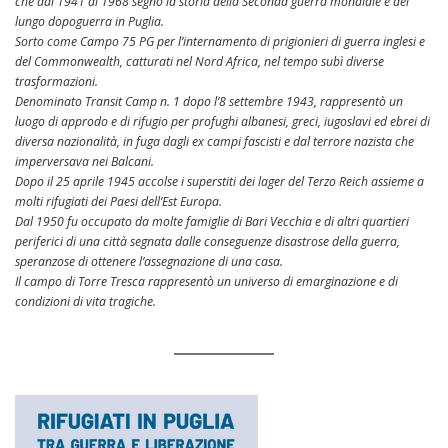
che dal 1941 al 1968 segnò la storia della Seconda guerra mondiale e del
lungo dopoguerra in Puglia.
Sorto come Campo 75 PG per l’internamento di prigionieri di guerra inglesi e
del Commonwealth, catturati nel Nord Africa, nel tempo subì diverse
trasformazioni.
Denominato Transit Camp n. 1 dopo l’8 settembre 1943, rappresentò un
luogo di approdo e di rifugio per profughi albanesi, greci, iugoslavi ed ebrei di
diversa nazionalità, in fuga dagli ex campi fascisti e dal terrore nazista che
imperversava nei Balcani.
Dopo il 25 aprile 1945 accolse i superstiti dei lager del Terzo Reich assieme a
molti rifugiati dei Paesi dell’Est Europa.
Dal 1950 fu occupato da molte famiglie di Bari Vecchia e di altri quartieri
periferici di una città segnata dalle conseguenze disastrose della guerra,
speranzose di ottenere l’assegnazione di una casa.
Il campo di Torre Tresca rappresentò un universo di emarginazione e di
condizioni di vita tragiche.