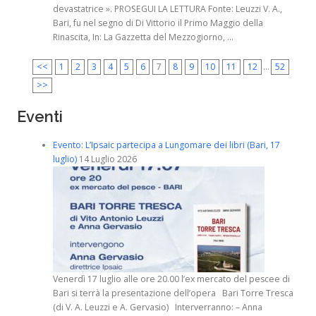
devastatrice ». PROSEGUI LA LETTURA Fonte: Leuzzi V. A.,
Bari, fu nel segno di Di Vittorio il Primo Maggio della
Rinascita, In: La Gazzetta del Mezzogiorno, ...
<<
1
2
3
4
5
6
7
8
9
10
11
12
...
52
>>
Eventi
Evento: L’Ipsaic partecipa a Lungomare dei libri (Bari, 17
luglio)
14 Luglio 2026
Venerdì 17 luglio alle ore 20.00 l’ex mercato del pescee di
Bari si terrà la presentazione dell’opera Bari Torre Tresca
(di V. A. Leuzzi e A. Gervasio) Interverranno: – Anna