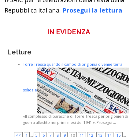
Repubblica italiana.
Prosegui la lettura
IN EVIDENZA
Letture
Torre Tresca quando il campo di prigionia divenne terra
solidale
«Il complesso di baracche di Torre Tresca per prigionieri di
guerra allestito nei primi mesi del 1941 ». Prosegui ...
<<
1
...
5
6
7
8
9
10
11
12
13
14
15
...