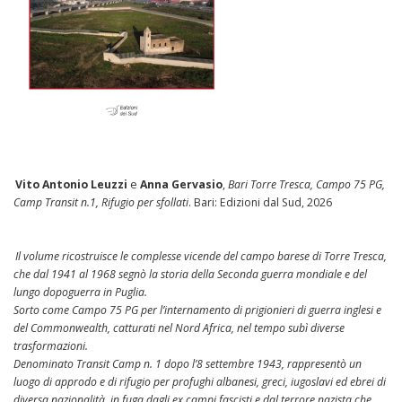
Vito Antonio Leuzzi
e
Anna Gervasio
,
Bari Torre Tresca, Campo 75 PG,
Camp Transit n.1, Rifugio per sfollati
. Bari: Edizioni dal Sud, 2026
Il volume ricostruisce le complesse vicende del campo barese di Torre Tresca,
che dal 1941 al 1968 segnò la storia della Seconda guerra mondiale e del
lungo dopoguerra in Puglia.
Sorto come Campo 75 PG per l’internamento di prigionieri di guerra inglesi e
del Commonwealth, catturati nel Nord Africa, nel tempo subì diverse
trasformazioni.
Denominato Transit Camp n. 1 dopo l’8 settembre 1943, rappresentò un
luogo di approdo e di rifugio per profughi albanesi, greci, iugoslavi ed ebrei di
diversa nazionalità, in fuga dagli ex campi fascisti e dal terrore nazista che