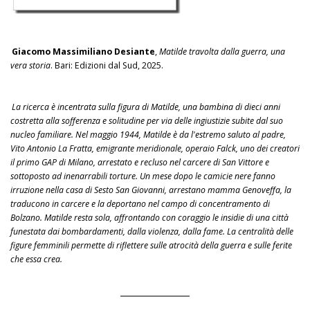
Giacomo Massimiliano Desiante
,
Matilde travolta dalla guerra, una
vera storia
. Bari: Edizioni dal Sud, 2025.
La ricerca è incentrata sulla figura di Matilde, una bambina di dieci anni
costretta alla sofferenza e solitudine per via delle ingiustizie subite dal suo
nucleo familiare. Nel maggio 1944, Matilde è da l'estremo saluto al padre,
Vito Antonio La Fratta, emigrante meridionale, operaio Falck, uno dei creatori
il primo GAP di Milano, arrestato e recluso nel carcere di San Vittore e
sottoposto ad inenarrabili torture. Un mese dopo le camicie nere fanno
irruzione nella casa di Sesto San Giovanni, arrestano mamma Genoveffa, la
traducono in carcere e la deportano nel campo di concentramento di
Bolzano. Matilde resta sola, affrontando con coraggio le insidie di una città
funestata dai bombardamenti, dalla violenza, dalla fame. La centralità delle
figure femminili permette di riflettere sulle atrocità della guerra e sulle ferite
che essa crea.