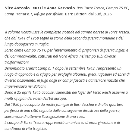
Vito Antonio Leuzzi
e
Anna Gervasio
,
Bari Torre Tresca, Campo 75 PG,
Camp Transit n.1, Rifugio per sfollati
. Bari: Edizioni dal Sud, 2026
Il volume ricostruisce le complesse vicende del campo barese di Torre Tresca,
che dal 1941 al 1968 segnò la storia della Seconda guerra mondiale e del
lungo dopoguerra in Puglia.
Sorto come Campo 75 PG per l’internamento di prigionieri di guerra inglesi e
del Commonwealth, catturati nel Nord Africa, nel tempo subì diverse
trasformazioni.
Denominato Transit Camp n. 1 dopo l’8 settembre 1943, rappresentò un
luogo di approdo e di rifugio per profughi albanesi, greci, iugoslavi ed ebrei di
diversa nazionalità, in fuga dagli ex campi fascisti e dal terrore nazista che
imperversava nei Balcani.
Dopo il 25 aprile 1945 accolse i superstiti dei lager del Terzo Reich assieme a
molti rifugiati dei Paesi dell’Est Europa.
Dal 1950 fu occupato da molte famiglie di Bari Vecchia e di altri quartieri
periferici di una città segnata dalle conseguenze disastrose della guerra,
speranzose di ottenere l’assegnazione di una casa.
Il campo di Torre Tresca rappresentò un universo di emarginazione e di
condizioni di vita tragiche.