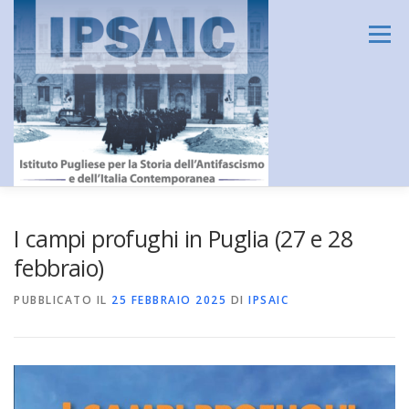
Passa
al
Menu
contenuto
HOME
L’ISTITUTO
DIDATTICA E FORMAZIONE
I campi profughi in Puglia (27 e 28
febbraio)
RICERCA
CENTRO DOCUMENTAZIONE
PUBBLICATO IL
25 FEBBRAIO 2025
DI
IPSAIC
AMMINISTRAZIONE TRASPARENTE
CONTATTI