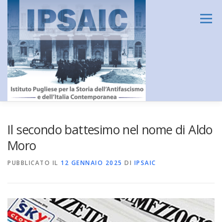
Passa
al
Menu
contenuto
HOME
L’ISTITUTO
DIDATTICA E FORMAZIONE
Il secondo battesimo nel nome di Aldo
Moro
RICERCA
CENTRO DOCUMENTAZIONE
PUBBLICATO IL
12 GENNAIO 2025
DI
IPSAIC
AMMINISTRAZIONE TRASPARENTE
CONTATTI