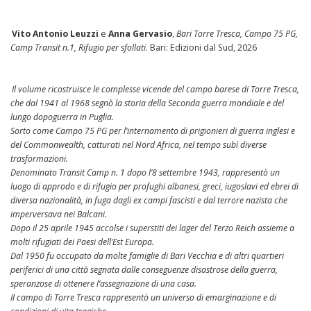
Vito Antonio Leuzzi
e
Anna Gervasio
,
Bari Torre Tresca, Campo 75 PG,
Camp Transit n.1, Rifugio per sfollati
. Bari: Edizioni dal Sud, 2026
Il volume ricostruisce le complesse vicende del campo barese di Torre Tresca,
che dal 1941 al 1968 segnò la storia della Seconda guerra mondiale e del
lungo dopoguerra in Puglia.
Sorto come Campo 75 PG per l’internamento di prigionieri di guerra inglesi e
del Commonwealth, catturati nel Nord Africa, nel tempo subì diverse
trasformazioni.
Denominato Transit Camp n. 1 dopo l’8 settembre 1943, rappresentò un
luogo di approdo e di rifugio per profughi albanesi, greci, iugoslavi ed ebrei di
diversa nazionalità, in fuga dagli ex campi fascisti e dal terrore nazista che
imperversava nei Balcani.
Dopo il 25 aprile 1945 accolse i superstiti dei lager del Terzo Reich assieme a
molti rifugiati dei Paesi dell’Est Europa.
Dal 1950 fu occupato da molte famiglie di Bari Vecchia e di altri quartieri
periferici di una città segnata dalle conseguenze disastrose della guerra,
speranzose di ottenere l’assegnazione di una casa.
Il campo di Torre Tresca rappresentò un universo di emarginazione e di