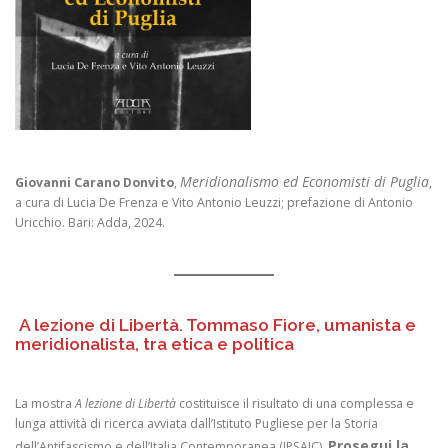
Meridionalismo ed Economisti di Puglia
Giovanni Carano Donvito
,
,
a cura di Lucia De Frenza e Vito Antonio Leuzzi; prefazione di Antonio
Uricchio. Bari: Adda, 2024.
A lezione di Libertà. Tommaso Fiore, umanista e
meridionalista, tra etica e politica
La mostra
A lezione di Libertà
costituisce il risultato di una complessa e
lunga attività di ricerca avviata dall’Istituto Pugliese per la Storia
Prosegui la
dell’Antifascismo e dell’Italia Contemporanea (IPSAIC).