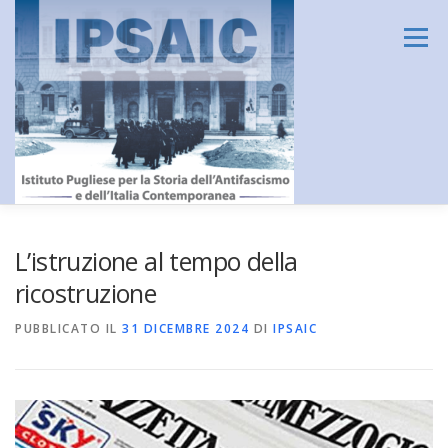
Passa
al
Menu
contenuto
HOME
L’ISTITUTO
DIDATTICA E FORMAZIONE
L’istruzione al tempo della
ricostruzione
RICERCA
CENTRO DOCUMENTAZIONE
PUBBLICATO IL
31 DICEMBRE 2024
DI
IPSAIC
AMMINISTRAZIONE TRASPARENTE
CONTATTI