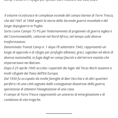
Il volume ricostruisce le complesse vicende del campo barese di Torre Tresca,
che dal 1941 al 1968 segnò la storia della Seconda guerra mondiale e del
lungo dopoguerra in Puglia.
Sorto come Campo 75 PG per l’internamento di prigionieri di guerra inglesi e
del Commonwealth, catturati nel Nord Africa, nel tempo subì diverse
trasformazioni.
Denominato Transit Camp n. 1 dopo l’8 settembre 1943, rappresentò un
luogo di approdo e di rifugio per profughi albanesi, greci, iugoslavi ed ebrei di
diversa nazionalità, in fuga dagli ex campi fascisti e dal terrore nazista che
imperversava nei Balcani.
Dopo il 25 aprile 1945 accolse i superstiti dei lager del Terzo Reich assieme a
molti rifugiati dei Paesi dell’Est Europa.
Dal 1950 fu occupato da molte famiglie di Bari Vecchia e di altri quartieri
periferici di una città segnata dalle conseguenze disastrose della guerra,
speranzose di ottenere l’assegnazione di una casa.
Il campo di Torre Tresca rappresentò un universo di emarginazione e di
condizioni di vita tragiche.