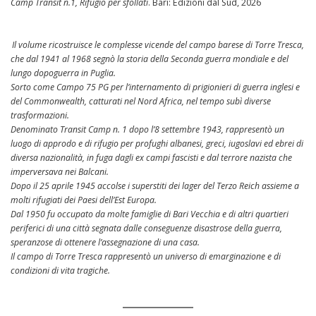
Camp Transit n.1, Rifugio per sfollati
. Bari: Edizioni dal Sud, 2026
Il volume ricostruisce le complesse vicende del campo barese di Torre Tresca,
che dal 1941 al 1968 segnò la storia della Seconda guerra mondiale e del
lungo dopoguerra in Puglia.
Sorto come Campo 75 PG per l’internamento di prigionieri di guerra inglesi e
del Commonwealth, catturati nel Nord Africa, nel tempo subì diverse
trasformazioni.
Denominato Transit Camp n. 1 dopo l’8 settembre 1943, rappresentò un
luogo di approdo e di rifugio per profughi albanesi, greci, iugoslavi ed ebrei di
diversa nazionalità, in fuga dagli ex campi fascisti e dal terrore nazista che
imperversava nei Balcani.
Dopo il 25 aprile 1945 accolse i superstiti dei lager del Terzo Reich assieme a
molti rifugiati dei Paesi dell’Est Europa.
Dal 1950 fu occupato da molte famiglie di Bari Vecchia e di altri quartieri
periferici di una città segnata dalle conseguenze disastrose della guerra,
speranzose di ottenere l’assegnazione di una casa.
Il campo di Torre Tresca rappresentò un universo di emarginazione e di
condizioni di vita tragiche.