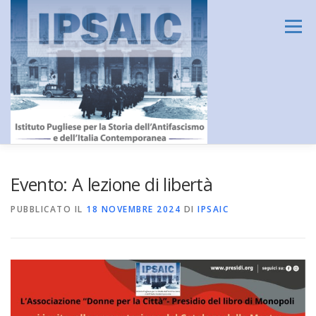
Passa
al
Menu
contenuto
HOME
L’ISTITUTO
DIDATTICA E FORMAZIONE
Evento: A lezione di libertà
PUBBLICATO IL
18 NOVEMBRE 2024
DI
IPSAIC
RICERCA
CENTRO DOCUMENTAZIONE
AMMINISTRAZIONE TRASPARENTE
CONTATTI