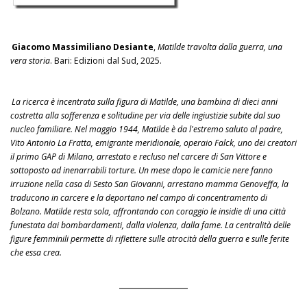
Giacomo Massimiliano Desiante
,
Matilde travolta dalla guerra, una
vera storia
. Bari: Edizioni dal Sud, 2025.
La ricerca è incentrata sulla figura di Matilde, una bambina di dieci anni
costretta alla sofferenza e solitudine per via delle ingiustizie subite dal suo
nucleo familiare. Nel maggio 1944, Matilde è da l'estremo saluto al padre,
Vito Antonio La Fratta, emigrante meridionale, operaio Falck, uno dei creatori
il primo GAP di Milano, arrestato e recluso nel carcere di San Vittore e
sottoposto ad inenarrabili torture. Un mese dopo le camicie nere fanno
irruzione nella casa di Sesto San Giovanni, arrestano mamma Genoveffa, la
traducono in carcere e la deportano nel campo di concentramento di
Bolzano. Matilde resta sola, affrontando con coraggio le insidie di una città
funestata dai bombardamenti, dalla violenza, dalla fame. La centralità delle
figure femminili permette di riflettere sulle atrocità della guerra e sulle ferite
che essa crea.