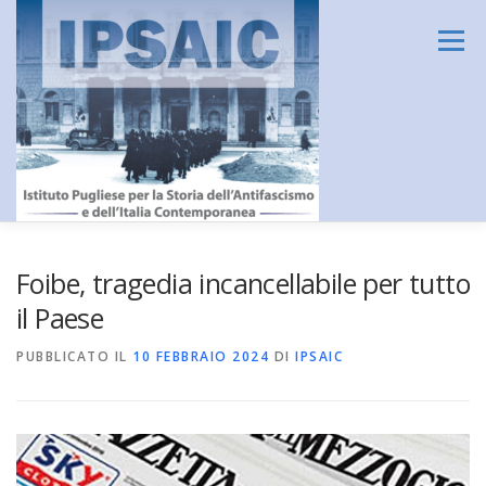
Passa
al
Menu
contenuto
HOME
L’ISTITUTO
DIDATTICA E FORMAZIONE
Foibe, tragedia incancellabile per tutto
il Paese
RICERCA
CENTRO DOCUMENTAZIONE
PUBBLICATO IL
10 FEBBRAIO 2024
DI
IPSAIC
AMMINISTRAZIONE TRASPARENTE
CONTATTI