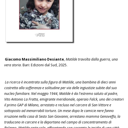
Giacomo Massimiliano Desiante
,
Matilde travolta dalla guerra, una
vera storia
. Bari: Edizioni dal Sud, 2025.
La ricerca è incentrata sulla figura di Matilde, una bambina di dieci anni
costretta alla sofferenza e solitudine per via delle ingiustizie subite dal suo
nucleo familiare. Nel maggio 1944, Matilde è da l'estremo saluto al padre,
Vito Antonio La Fratta, emigrante meridionale, operaio Falck, uno dei creatori
il primo GAP di Milano, arrestato e recluso nel carcere di San Vittore e
sottoposto ad inenarrabili torture. Un mese dopo le camicie nere fanno
irruzione nella casa di Sesto San Giovanni, arrestano mamma Genoveffa, la
traducono in carcere e la deportano nel campo di concentramento di
Bolzano. Matilde resta sola, affrontando con coraggio le insidie di una città