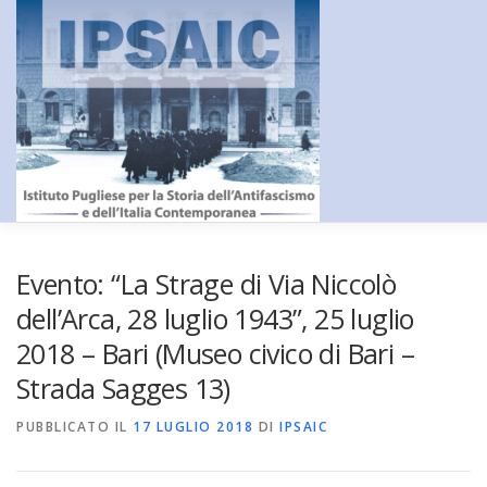
Passa
al
contenuto
HOME
L’ISTITUTO
DIDATTICA E FORMAZIONE
RICERC
Evento: “La Strage di Via Niccolò
dell’Arca, 28 luglio 1943”, 25 luglio
2018 – Bari (Museo civico di Bari –
CENTRO DOCUMENTAZIONE
AMMINISTRAZIONE TRASPA
Strada Sagges 13)
PUBBLICATO IL
CONTATTI
17 LUGLIO 2018
DI
IPSAIC