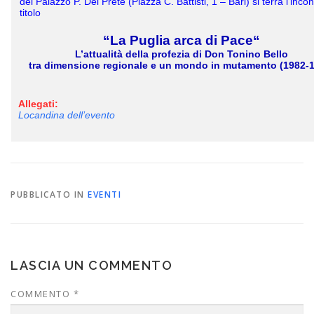
del Palazzo P. Del Prete (Piazza C. Battisti, 1 – Bari)
si terrà l’inco
titolo
“La Puglia arca di Pace
“
L’attualità della profezia di Don Tonino Bello
tra dimensione regionale e un mondo in mutamento (1982-
Allegati:
Locandina dell’evento
PUBBLICATO IN
EVENTI
LASCIA UN COMMENTO
COMMENTO
*