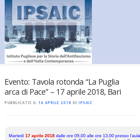
Passa
al
contenuto
HOME
L’ISTITUTO
DIDATTICA E FORMAZIONE
RICERC
Evento: Tavola rotonda “La Puglia
arca di Pace” – 17 aprile 2018, Bari
CENTRO DOCUMENTAZIONE
AMMINISTRAZIONE TRASPA
PUBBLICATO IL
16 APRILE 2018
DI
IPSAIC
CONTATTI
_
Martedì
17 aprile 2018
dalle ore 09,00 alle ore 13,00 presso l’aul