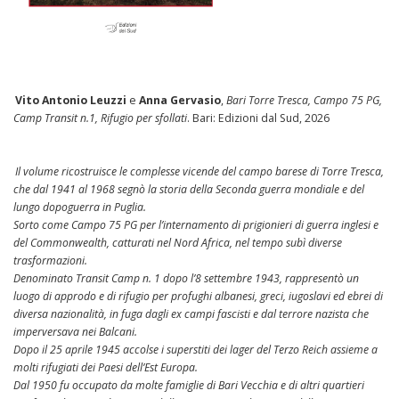
Vito Antonio Leuzzi
e
Anna Gervasio
,
Bari Torre Tresca, Campo 75 PG,
Camp Transit n.1, Rifugio per sfollati
. Bari: Edizioni dal Sud, 2026
Il volume ricostruisce le complesse vicende del campo barese di Torre Tresca,
che dal 1941 al 1968 segnò la storia della Seconda guerra mondiale e del
lungo dopoguerra in Puglia.
Sorto come Campo 75 PG per l’internamento di prigionieri di guerra inglesi e
del Commonwealth, catturati nel Nord Africa, nel tempo subì diverse
trasformazioni.
Denominato Transit Camp n. 1 dopo l’8 settembre 1943, rappresentò un
luogo di approdo e di rifugio per profughi albanesi, greci, iugoslavi ed ebrei di
diversa nazionalità, in fuga dagli ex campi fascisti e dal terrore nazista che
imperversava nei Balcani.
Dopo il 25 aprile 1945 accolse i superstiti dei lager del Terzo Reich assieme a
molti rifugiati dei Paesi dell’Est Europa.
Dal 1950 fu occupato da molte famiglie di Bari Vecchia e di altri quartieri