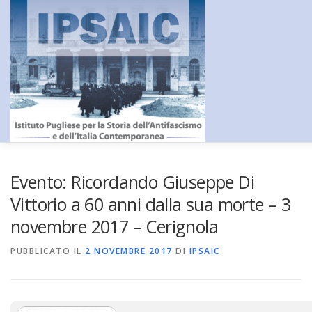
Passa
al
contenuto
HOME
L’ISTITUTO
DIDATTICA E FORMAZIONE
RICERC
Evento: Ricordando Giuseppe Di
Vittorio a 60 anni dalla sua morte – 3
novembre 2017 – Cerignola
CENTRO DOCUMENTAZIONE
AMMINISTRAZIONE TRASPA
PUBBLICATO IL
2 NOVEMBRE 2017
DI
IPSAIC
CONTATTI
_