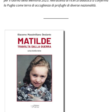
per il Giorno della Memoria 2025. Nell’attività di ricerca didattica si conferma
la Puglia come terra di accoglienza di profughi di diverse nazionalità.