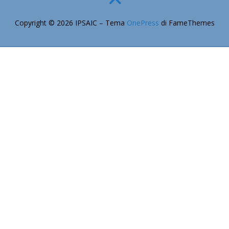
Copyright © 2026 IPSAIC
–
Tema
OnePress
di FameThemes