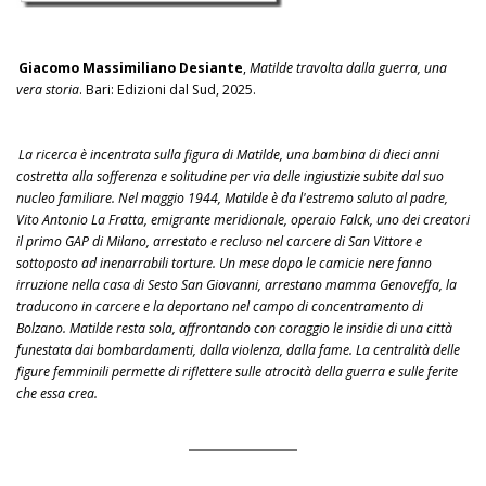
Giacomo Massimiliano Desiante
,
Matilde travolta dalla guerra, una
vera storia
. Bari: Edizioni dal Sud, 2025.
La ricerca è incentrata sulla figura di Matilde, una bambina di dieci anni
costretta alla sofferenza e solitudine per via delle ingiustizie subite dal suo
nucleo familiare. Nel maggio 1944, Matilde è da l'estremo saluto al padre,
Vito Antonio La Fratta, emigrante meridionale, operaio Falck, uno dei creatori
il primo GAP di Milano, arrestato e recluso nel carcere di San Vittore e
sottoposto ad inenarrabili torture. Un mese dopo le camicie nere fanno
irruzione nella casa di Sesto San Giovanni, arrestano mamma Genoveffa, la
traducono in carcere e la deportano nel campo di concentramento di
Bolzano. Matilde resta sola, affrontando con coraggio le insidie di una città
funestata dai bombardamenti, dalla violenza, dalla fame. La centralità delle
figure femminili permette di riflettere sulle atrocità della guerra e sulle ferite
che essa crea.