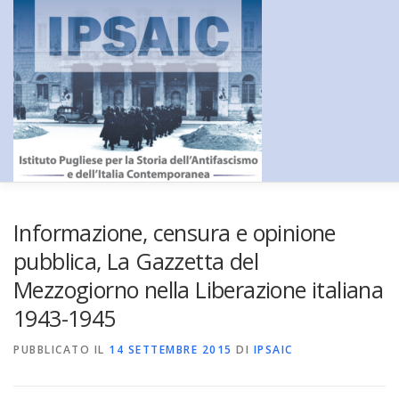
Passa
al
contenuto
HOME
L’ISTITUTO
DIDATTICA E FORMAZIONE
RICERC
Informazione, censura e opinione
pubblica, La Gazzetta del
Mezzogiorno nella Liberazione italiana
CENTRO DOCUMENTAZIONE
AMMINISTRAZIONE TRASPA
1943-1945
PUBBLICATO IL
CONTATTI
14 SETTEMBRE 2015
DI
IPSAIC