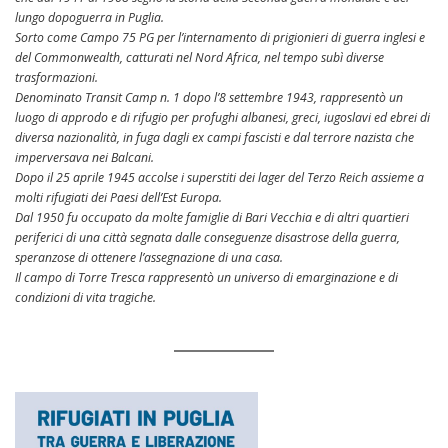
lungo dopoguerra in Puglia.
Sorto come Campo 75 PG per l’internamento di prigionieri di guerra inglesi e
del Commonwealth, catturati nel Nord Africa, nel tempo subì diverse
trasformazioni.
Denominato Transit Camp n. 1 dopo l’8 settembre 1943, rappresentò un
luogo di approdo e di rifugio per profughi albanesi, greci, iugoslavi ed ebrei di
diversa nazionalità, in fuga dagli ex campi fascisti e dal terrore nazista che
imperversava nei Balcani.
Dopo il 25 aprile 1945 accolse i superstiti dei lager del Terzo Reich assieme a
molti rifugiati dei Paesi dell’Est Europa.
Dal 1950 fu occupato da molte famiglie di Bari Vecchia e di altri quartieri
periferici di una città segnata dalle conseguenze disastrose della guerra,
speranzose di ottenere l’assegnazione di una casa.
Il campo di Torre Tresca rappresentò un universo di emarginazione e di
condizioni di vita tragiche.