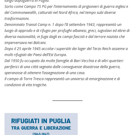
lungo dopoguerra in Puglia.
Sorto come Campo 75 PG per l’internamento di prigionieri di guerra inglesi e
del Commonwealth, catturati nel Nord Africa, nel tempo subì diverse
trasformazioni.
Denominato Transit Camp n. 1 dopo l’8 settembre 1943, rappresentò un
luogo di approdo e di rifugio per profughi albanesi, greci, iugoslavi ed ebrei di
diversa nazionalità, in fuga dagli ex campi fascisti e dal terrore nazista che
imperversava nei Balcani.
Dopo il 25 aprile 1945 accolse i superstiti dei lager del Terzo Reich assieme a
molti rifugiati dei Paesi dell’Est Europa.
Dal 1950 fu occupato da molte famiglie di Bari Vecchia e di altri quartieri
periferici di una città segnata dalle conseguenze disastrose della guerra,
speranzose di ottenere l’assegnazione di una casa.
Il campo di Torre Tresca rappresentò un universo di emarginazione e di
condizioni di vita tragiche.