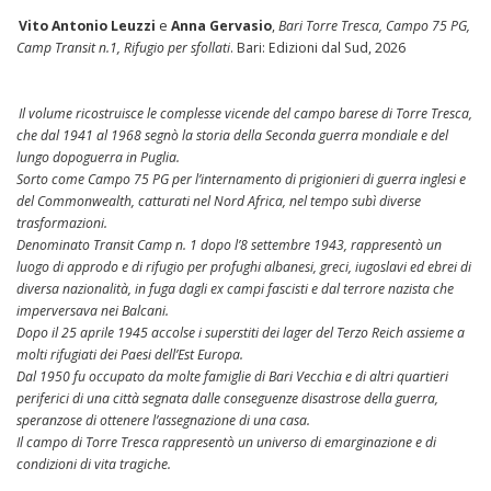
Vito Antonio Leuzzi
e
Anna Gervasio
,
Bari Torre Tresca, Campo 75 PG,
Camp Transit n.1, Rifugio per sfollati
. Bari: Edizioni dal Sud, 2026
Il volume ricostruisce le complesse vicende del campo barese di Torre Tresca,
che dal 1941 al 1968 segnò la storia della Seconda guerra mondiale e del
lungo dopoguerra in Puglia.
Sorto come Campo 75 PG per l’internamento di prigionieri di guerra inglesi e
del Commonwealth, catturati nel Nord Africa, nel tempo subì diverse
trasformazioni.
Denominato Transit Camp n. 1 dopo l’8 settembre 1943, rappresentò un
luogo di approdo e di rifugio per profughi albanesi, greci, iugoslavi ed ebrei di
diversa nazionalità, in fuga dagli ex campi fascisti e dal terrore nazista che
imperversava nei Balcani.
Dopo il 25 aprile 1945 accolse i superstiti dei lager del Terzo Reich assieme a
molti rifugiati dei Paesi dell’Est Europa.
Dal 1950 fu occupato da molte famiglie di Bari Vecchia e di altri quartieri
periferici di una città segnata dalle conseguenze disastrose della guerra,
speranzose di ottenere l’assegnazione di una casa.
Il campo di Torre Tresca rappresentò un universo di emarginazione e di
condizioni di vita tragiche.