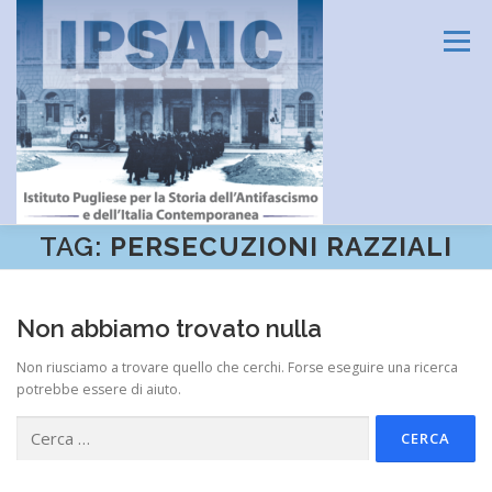
Passa
al
Menu
contenuto
TAG:
PERSECUZIONI RAZZIALI
HOME
L’ISTITUTO
DIDATTICA E FORMAZIONE
Non abbiamo trovato nulla
RICERCA
CENTRO DOCUMENTAZIONE
Non riusciamo a trovare quello che cerchi. Forse eseguire una ricerca
potrebbe essere di aiuto.
Ricerca
AMMINISTRAZIONE TRASPARENTE
CONTATTI
per: