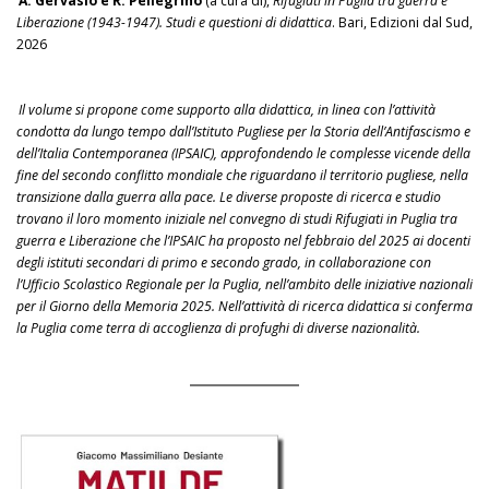
A. Gervasio e R. Pellegrino
(a cura di),
Rifugiati in Puglia tra guerra e
Liberazione (1943-1947). Studi e questioni di didattica
. Bari, Edizioni dal Sud,
2026
Il volume si propone come supporto alla didattica, in linea con l’attività
condotta da lungo tempo dall’Istituto Pugliese per la Storia dell’Antifascismo e
dell’Italia Contemporanea (IPSAIC), approfondendo le complesse vicende della
fine del secondo conflitto mondiale che riguardano il territorio pugliese, nella
transizione dalla guerra alla pace. Le diverse proposte di ricerca e studio
trovano il loro momento iniziale nel convegno di studi Rifugiati in Puglia tra
guerra e Liberazione che l’IPSAIC ha proposto nel febbraio del 2025 ai docenti
degli istituti secondari di primo e secondo grado, in collaborazione con
l’Ufficio Scolastico Regionale per la Puglia, nell’ambito delle iniziative nazionali
per il Giorno della Memoria 2025. Nell’attività di ricerca didattica si conferma
la Puglia come terra di accoglienza di profughi di diverse nazionalità.