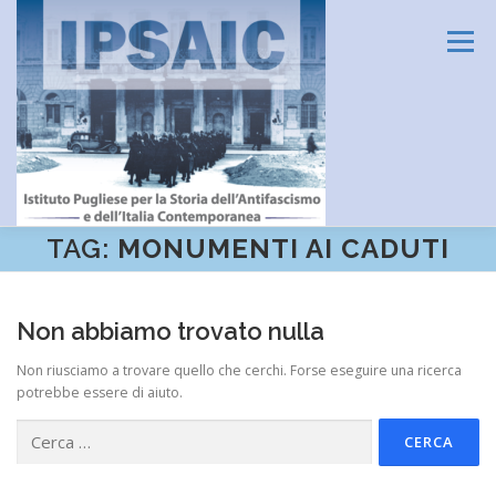
Passa
al
Menu
contenuto
TAG:
MONUMENTI AI CADUTI
HOME
L’ISTITUTO
DIDATTICA E FORMAZIONE
Non abbiamo trovato nulla
RICERCA
CENTRO DOCUMENTAZIONE
Non riusciamo a trovare quello che cerchi. Forse eseguire una ricerca
potrebbe essere di aiuto.
Ricerca
AMMINISTRAZIONE TRASPARENTE
CONTATTI
per: