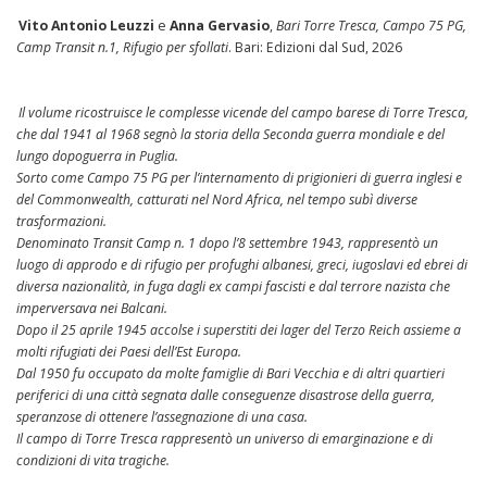
Vito Antonio Leuzzi
e
Anna Gervasio
,
Bari Torre Tresca, Campo 75 PG,
Camp Transit n.1, Rifugio per sfollati
. Bari: Edizioni dal Sud, 2026
Il volume ricostruisce le complesse vicende del campo barese di Torre Tresca,
che dal 1941 al 1968 segnò la storia della Seconda guerra mondiale e del
lungo dopoguerra in Puglia.
Sorto come Campo 75 PG per l’internamento di prigionieri di guerra inglesi e
del Commonwealth, catturati nel Nord Africa, nel tempo subì diverse
trasformazioni.
Denominato Transit Camp n. 1 dopo l’8 settembre 1943, rappresentò un
luogo di approdo e di rifugio per profughi albanesi, greci, iugoslavi ed ebrei di
diversa nazionalità, in fuga dagli ex campi fascisti e dal terrore nazista che
imperversava nei Balcani.
Dopo il 25 aprile 1945 accolse i superstiti dei lager del Terzo Reich assieme a
molti rifugiati dei Paesi dell’Est Europa.
Dal 1950 fu occupato da molte famiglie di Bari Vecchia e di altri quartieri
periferici di una città segnata dalle conseguenze disastrose della guerra,
speranzose di ottenere l’assegnazione di una casa.
Il campo di Torre Tresca rappresentò un universo di emarginazione e di
condizioni di vita tragiche.