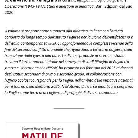
A. Gervasio e R. Pellegrino
(a cura di),
Rifugiati in Puglia tra guerra e
Liberazione (1943-1947). Studi e questioni di didattica
. Bari, Edizioni dal Sud,
2026
Il volume si propone come supporto alla didattica, in linea con l’attività
condotta da lungo tempo dall’Istituto Pugliese per la Storia dell’Antifascismo e
dell’Italia Contemporanea (IPSAIC), approfondendo le complesse vicende della
fine del secondo conflitto mondiale che riguardano il territorio pugliese, nella
transizione dalla guerra alla pace. Le diverse proposte di ricerca e studio
trovano il loro momento iniziale nel convegno di studi Rifugiati in Puglia tra
guerra e Liberazione che l’IPSAIC ha proposto nel febbraio del 2025 ai docenti
degli istituti secondari di primo e secondo grado, in collaborazione con
l’Ufficio Scolastico Regionale per la Puglia, nell’ambito delle iniziative nazionali
per il Giorno della Memoria 2025. Nell’attività di ricerca didattica si conferma
la Puglia come terra di accoglienza di profughi di diverse nazionalità.