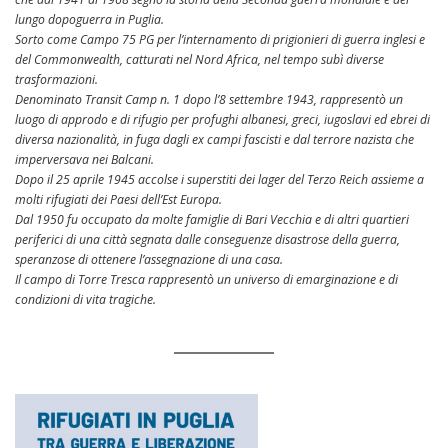
che dal 1941 al 1968 segnò la storia della Seconda guerra mondiale e del
lungo dopoguerra in Puglia.
Sorto come Campo 75 PG per l’internamento di prigionieri di guerra inglesi e
del Commonwealth, catturati nel Nord Africa, nel tempo subì diverse
trasformazioni.
Denominato Transit Camp n. 1 dopo l’8 settembre 1943, rappresentò un
luogo di approdo e di rifugio per profughi albanesi, greci, iugoslavi ed ebrei di
diversa nazionalità, in fuga dagli ex campi fascisti e dal terrore nazista che
imperversava nei Balcani.
Dopo il 25 aprile 1945 accolse i superstiti dei lager del Terzo Reich assieme a
molti rifugiati dei Paesi dell’Est Europa.
Dal 1950 fu occupato da molte famiglie di Bari Vecchia e di altri quartieri
periferici di una città segnata dalle conseguenze disastrose della guerra,
speranzose di ottenere l’assegnazione di una casa.
Il campo di Torre Tresca rappresentò un universo di emarginazione e di
condizioni di vita tragiche.