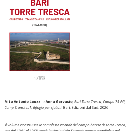
e
a
r
t
i
c
o
l
i
Vito Antonio Leuzzi
e
Anna Gervasio
,
Bari Torre Tresca, Campo 75 PG,
Camp Transit n.1, Rifugio per sfollati
. Bari: Edizioni dal Sud, 2026
Il volume ricostruisce le complesse vicende del campo barese di Torre Tresca,