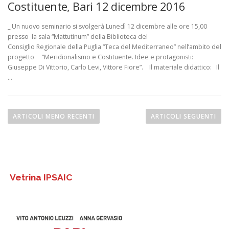
Costituente, Bari 12 dicembre 2016
_ Un nuovo seminario si svolgerà Lunedì 12 dicembre alle ore 15,00
presso la sala “Mattutinum” della Biblioteca del
Consiglio Regionale della Puglia “Teca del Mediterraneo” nell’ambito del
progetto “Meridionalismo e Costituente. Idee e protagonisti:
Giuseppe Di Vittorio, Carlo Levi, Vittore Fiore”. Il materiale didattico: Il
…
N
a
ARTICOLI MENO RECENTI
ARTICOLI SEGUENTI
v
i
g
a
Vetrina IPSAIC
z
i
o
n