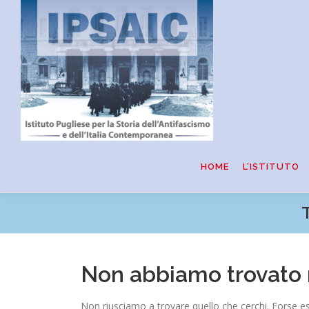
Passa
al
contenuto
HOME
L’ISTITUTO
Non abbiamo trovato 
Non riusciamo a trovare quello che cerchi. Forse es