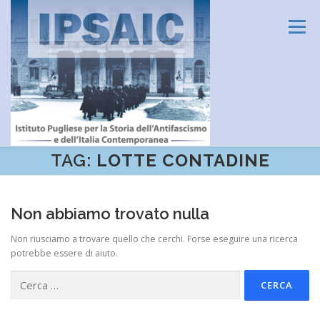
Passa
al
Menu
contenuto
TAG:
LOTTE CONTADINE
HOME
L’ISTITUTO
DIDATTICA E FORMAZIONE
Non abbiamo trovato nulla
RICERCA
CENTRO DOCUMENTAZIONE
Non riusciamo a trovare quello che cerchi. Forse eseguire una ricerca
potrebbe essere di aiuto.
Ricerca
AMMINISTRAZIONE TRASPARENTE
CONTATTI
per: