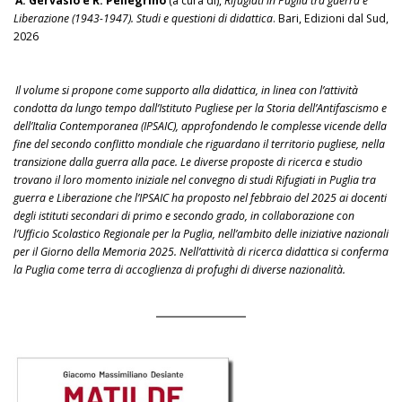
A. Gervasio e R. Pellegrino
(a cura di),
Rifugiati in Puglia tra guerra e
Liberazione (1943-1947). Studi e questioni di didattica
. Bari, Edizioni dal Sud,
2026
Il volume si propone come supporto alla didattica, in linea con l’attività
condotta da lungo tempo dall’Istituto Pugliese per la Storia dell’Antifascismo e
dell’Italia Contemporanea (IPSAIC), approfondendo le complesse vicende della
fine del secondo conflitto mondiale che riguardano il territorio pugliese, nella
transizione dalla guerra alla pace. Le diverse proposte di ricerca e studio
trovano il loro momento iniziale nel convegno di studi Rifugiati in Puglia tra
guerra e Liberazione che l’IPSAIC ha proposto nel febbraio del 2025 ai docenti
degli istituti secondari di primo e secondo grado, in collaborazione con
l’Ufficio Scolastico Regionale per la Puglia, nell’ambito delle iniziative nazionali
per il Giorno della Memoria 2025. Nell’attività di ricerca didattica si conferma
la Puglia come terra di accoglienza di profughi di diverse nazionalità.