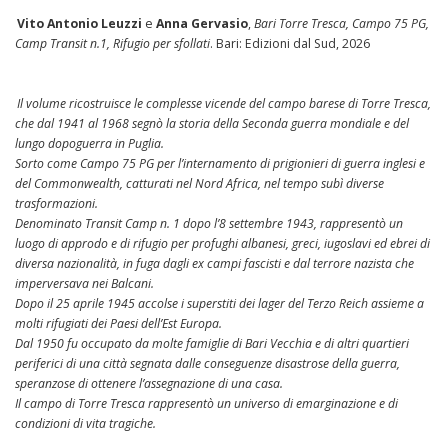
Vito Antonio Leuzzi
e
Anna Gervasio
,
Bari Torre Tresca, Campo 75 PG,
Camp Transit n.1, Rifugio per sfollati
. Bari: Edizioni dal Sud, 2026
Il volume ricostruisce le complesse vicende del campo barese di Torre Tresca,
che dal 1941 al 1968 segnò la storia della Seconda guerra mondiale e del
lungo dopoguerra in Puglia.
Sorto come Campo 75 PG per l’internamento di prigionieri di guerra inglesi e
del Commonwealth, catturati nel Nord Africa, nel tempo subì diverse
trasformazioni.
Denominato Transit Camp n. 1 dopo l’8 settembre 1943, rappresentò un
luogo di approdo e di rifugio per profughi albanesi, greci, iugoslavi ed ebrei di
diversa nazionalità, in fuga dagli ex campi fascisti e dal terrore nazista che
imperversava nei Balcani.
Dopo il 25 aprile 1945 accolse i superstiti dei lager del Terzo Reich assieme a
molti rifugiati dei Paesi dell’Est Europa.
Dal 1950 fu occupato da molte famiglie di Bari Vecchia e di altri quartieri
periferici di una città segnata dalle conseguenze disastrose della guerra,
speranzose di ottenere l’assegnazione di una casa.
Il campo di Torre Tresca rappresentò un universo di emarginazione e di
condizioni di vita tragiche.