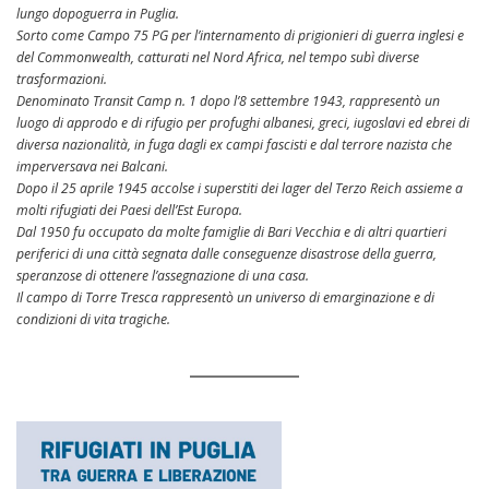
lungo dopoguerra in Puglia.
Sorto come Campo 75 PG per l’internamento di prigionieri di guerra inglesi e
del Commonwealth, catturati nel Nord Africa, nel tempo subì diverse
trasformazioni.
Denominato Transit Camp n. 1 dopo l’8 settembre 1943, rappresentò un
luogo di approdo e di rifugio per profughi albanesi, greci, iugoslavi ed ebrei di
diversa nazionalità, in fuga dagli ex campi fascisti e dal terrore nazista che
imperversava nei Balcani.
Dopo il 25 aprile 1945 accolse i superstiti dei lager del Terzo Reich assieme a
molti rifugiati dei Paesi dell’Est Europa.
Dal 1950 fu occupato da molte famiglie di Bari Vecchia e di altri quartieri
periferici di una città segnata dalle conseguenze disastrose della guerra,
speranzose di ottenere l’assegnazione di una casa.
Il campo di Torre Tresca rappresentò un universo di emarginazione e di
condizioni di vita tragiche.