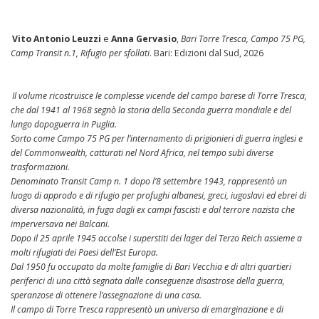
Vito Antonio Leuzzi
e
Anna Gervasio
,
Bari Torre Tresca, Campo 75 PG,
Camp Transit n.1, Rifugio per sfollati
. Bari: Edizioni dal Sud, 2026
Il volume ricostruisce le complesse vicende del campo barese di Torre Tresca,
che dal 1941 al 1968 segnò la storia della Seconda guerra mondiale e del
lungo dopoguerra in Puglia.
Sorto come Campo 75 PG per l’internamento di prigionieri di guerra inglesi e
del Commonwealth, catturati nel Nord Africa, nel tempo subì diverse
trasformazioni.
Denominato Transit Camp n. 1 dopo l’8 settembre 1943, rappresentò un
luogo di approdo e di rifugio per profughi albanesi, greci, iugoslavi ed ebrei di
diversa nazionalità, in fuga dagli ex campi fascisti e dal terrore nazista che
imperversava nei Balcani.
Dopo il 25 aprile 1945 accolse i superstiti dei lager del Terzo Reich assieme a
molti rifugiati dei Paesi dell’Est Europa.
Dal 1950 fu occupato da molte famiglie di Bari Vecchia e di altri quartieri
periferici di una città segnata dalle conseguenze disastrose della guerra,
speranzose di ottenere l’assegnazione di una casa.
Il campo di Torre Tresca rappresentò un universo di emarginazione e di