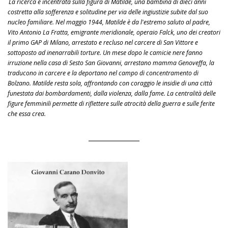
La ricerca è incentrata sulla figura di Matilde, una bambina di dieci anni
costretta alla sofferenza e solitudine per via delle ingiustizie subite dal suo
nucleo familiare. Nel maggio 1944, Matilde è da l'estremo saluto al padre,
Vito Antonio La Fratta, emigrante meridionale, operaio Falck, uno dei creatori
il primo GAP di Milano, arrestato e recluso nel carcere di San Vittore e
sottoposto ad inenarrabili torture. Un mese dopo le camicie nere fanno
irruzione nella casa di Sesto San Giovanni, arrestano mamma Genoveffa, la
traducono in carcere e la deportano nel campo di concentramento di
Bolzano. Matilde resta sola, affrontando con coraggio le insidie di una città
funestata dai bombardamenti, dalla violenza, dalla fame. La centralità delle
figure femminili permette di riflettere sulle atrocità della guerra e sulle ferite
che essa crea.