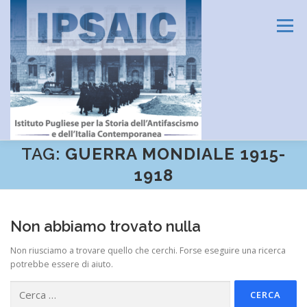
Passa
al
Menu
contenuto
TAG:
GUERRA MONDIALE 1915-
HOME
L’ISTITUTO
DIDATTICA E FORMAZIONE
1918
RICERCA
CENTRO DOCUMENTAZIONE
Non abbiamo trovato nulla
Non riusciamo a trovare quello che cerchi. Forse eseguire una ricerca
potrebbe essere di aiuto.
AMMINISTRAZIONE TRASPARENTE
CONTATTI
Ricerca
per: