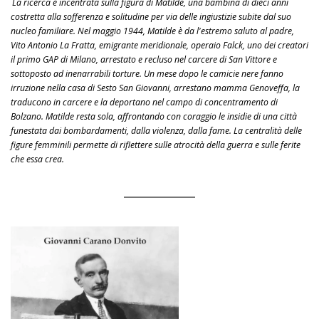
La ricerca è incentrata sulla figura di Matilde, una bambina di dieci anni
costretta alla sofferenza e solitudine per via delle ingiustizie subite dal suo
nucleo familiare. Nel maggio 1944, Matilde è da l'estremo saluto al padre,
Vito Antonio La Fratta, emigrante meridionale, operaio Falck, uno dei creatori
il primo GAP di Milano, arrestato e recluso nel carcere di San Vittore e
sottoposto ad inenarrabili torture. Un mese dopo le camicie nere fanno
irruzione nella casa di Sesto San Giovanni, arrestano mamma Genoveffa, la
traducono in carcere e la deportano nel campo di concentramento di
Bolzano. Matilde resta sola, affrontando con coraggio le insidie di una città
funestata dai bombardamenti, dalla violenza, dalla fame. La centralità delle
figure femminili permette di riflettere sulle atrocità della guerra e sulle ferite
che essa crea.