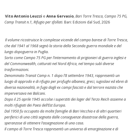
Vito Antonio Leuzzi
e
Anna Gervasio
,
Bari Torre Tresca, Campo 75 PG,
Camp Transit n.1, Rifugio per sfollati
. Bari: Edizioni dal Sud, 2026
Il volume ricostruisce le complesse vicende del campo barese di Torre Tresca,
che dal 1941 al 1968 segnò la storia della Seconda guerra mondiale e del
lungo dopoguerra in Puglia.
Sorto come Campo 75 PG per l’internamento di prigionieri di guerra inglesi e
del Commonwealth, catturati nel Nord Africa, nel tempo subì diverse
trasformazioni.
Denominato Transit Camp n. 1 dopo l’8 settembre 1943, rappresentò un
luogo di approdo e di rifugio per profughi albanesi, greci, iugoslavi ed ebrei di
diversa nazionalità, in fuga dagli ex campi fascisti e dal terrore nazista che
imperversava nei Balcani.
Dopo il 25 aprile 1945 accolse i superstiti dei lager del Terzo Reich assieme a
molti rifugiati dei Paesi dell’Est Europa.
Dal 1950 fu occupato da molte famiglie di Bari Vecchia e di altri quartieri
periferici di una città segnata dalle conseguenze disastrose della guerra,
speranzose di ottenere l’assegnazione di una casa.
Il campo di Torre Tresca rappresentò un universo di emarginazione e di