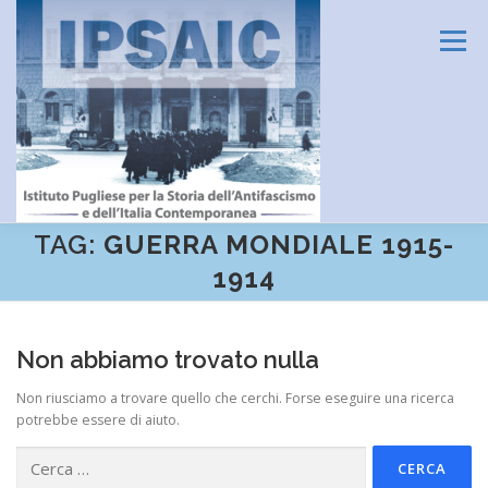
Passa
al
Menu
contenuto
TAG:
GUERRA MONDIALE 1915-
HOME
L’ISTITUTO
DIDATTICA E FORMAZIONE
1914
RICERCA
CENTRO DOCUMENTAZIONE
Non abbiamo trovato nulla
Non riusciamo a trovare quello che cerchi. Forse eseguire una ricerca
potrebbe essere di aiuto.
AMMINISTRAZIONE TRASPARENTE
CONTATTI
Ricerca
per: