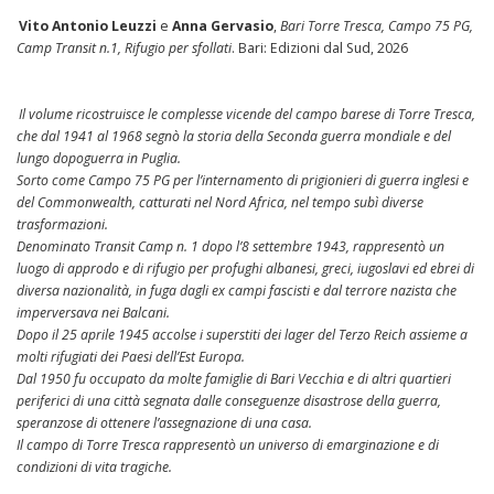
Vito Antonio Leuzzi
e
Anna Gervasio
,
Bari Torre Tresca, Campo 75 PG,
Camp Transit n.1, Rifugio per sfollati
. Bari: Edizioni dal Sud, 2026
Il volume ricostruisce le complesse vicende del campo barese di Torre Tresca,
che dal 1941 al 1968 segnò la storia della Seconda guerra mondiale e del
lungo dopoguerra in Puglia.
Sorto come Campo 75 PG per l’internamento di prigionieri di guerra inglesi e
del Commonwealth, catturati nel Nord Africa, nel tempo subì diverse
trasformazioni.
Denominato Transit Camp n. 1 dopo l’8 settembre 1943, rappresentò un
luogo di approdo e di rifugio per profughi albanesi, greci, iugoslavi ed ebrei di
diversa nazionalità, in fuga dagli ex campi fascisti e dal terrore nazista che
imperversava nei Balcani.
Dopo il 25 aprile 1945 accolse i superstiti dei lager del Terzo Reich assieme a
molti rifugiati dei Paesi dell’Est Europa.
Dal 1950 fu occupato da molte famiglie di Bari Vecchia e di altri quartieri
periferici di una città segnata dalle conseguenze disastrose della guerra,
speranzose di ottenere l’assegnazione di una casa.
Il campo di Torre Tresca rappresentò un universo di emarginazione e di
condizioni di vita tragiche.