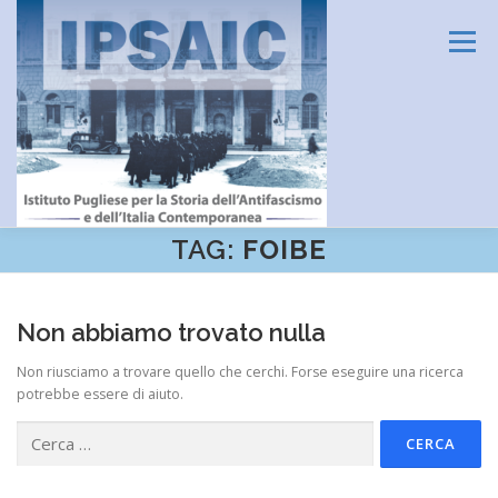
Passa
al
Menu
contenuto
TAG:
FOIBE
HOME
L’ISTITUTO
DIDATTICA E FORMAZIONE
Non abbiamo trovato nulla
RICERCA
CENTRO DOCUMENTAZIONE
Non riusciamo a trovare quello che cerchi. Forse eseguire una ricerca
potrebbe essere di aiuto.
Ricerca
AMMINISTRAZIONE TRASPARENTE
CONTATTI
per: