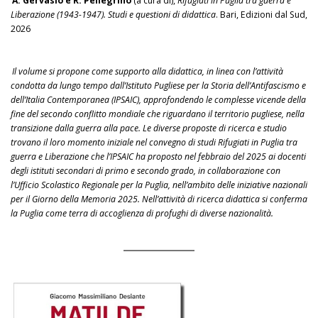
A. Gervasio e R. Pellegrino
(a cura di),
Rifugiati in Puglia tra guerra e
Liberazione (1943-1947). Studi e questioni di didattica
. Bari, Edizioni dal Sud,
2026
Il volume si propone come supporto alla didattica, in linea con l’attività
condotta da lungo tempo dall’Istituto Pugliese per la Storia dell’Antifascismo e
dell’Italia Contemporanea (IPSAIC), approfondendo le complesse vicende della
fine del secondo conflitto mondiale che riguardano il territorio pugliese, nella
transizione dalla guerra alla pace. Le diverse proposte di ricerca e studio
trovano il loro momento iniziale nel convegno di studi Rifugiati in Puglia tra
guerra e Liberazione che l’IPSAIC ha proposto nel febbraio del 2025 ai docenti
degli istituti secondari di primo e secondo grado, in collaborazione con
l’Ufficio Scolastico Regionale per la Puglia, nell’ambito delle iniziative nazionali
per il Giorno della Memoria 2025. Nell’attività di ricerca didattica si conferma
la Puglia come terra di accoglienza di profughi di diverse nazionalità.