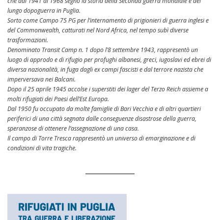
che dal 1941 al 1968 segnò la storia della Seconda guerra mondiale e del
lungo dopoguerra in Puglia.
Sorto come Campo 75 PG per l’internamento di prigionieri di guerra inglesi e
del Commonwealth, catturati nel Nord Africa, nel tempo subì diverse
trasformazioni.
Denominato Transit Camp n. 1 dopo l’8 settembre 1943, rappresentò un
luogo di approdo e di rifugio per profughi albanesi, greci, iugoslavi ed ebrei di
diversa nazionalità, in fuga dagli ex campi fascisti e dal terrore nazista che
imperversava nei Balcani.
Dopo il 25 aprile 1945 accolse i superstiti dei lager del Terzo Reich assieme a
molti rifugiati dei Paesi dell’Est Europa.
Dal 1950 fu occupato da molte famiglie di Bari Vecchia e di altri quartieri
periferici di una città segnata dalle conseguenze disastrose della guerra,
speranzose di ottenere l’assegnazione di una casa.
Il campo di Torre Tresca rappresentò un universo di emarginazione e di
condizioni di vita tragiche.