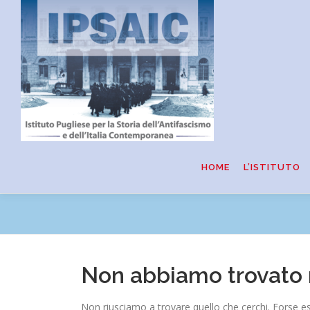
Passa
al
contenuto
HOME
L’ISTITUTO
Non abbiamo trovato 
Non riusciamo a trovare quello che cerchi. Forse es