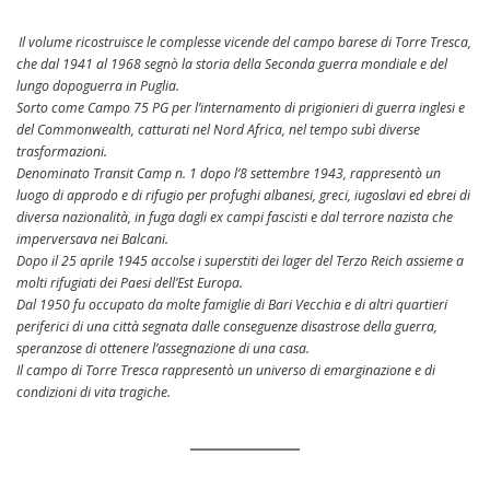
Il volume ricostruisce le complesse vicende del campo barese di Torre Tresca,
che dal 1941 al 1968 segnò la storia della Seconda guerra mondiale e del
lungo dopoguerra in Puglia.
Sorto come Campo 75 PG per l’internamento di prigionieri di guerra inglesi e
del Commonwealth, catturati nel Nord Africa, nel tempo subì diverse
trasformazioni.
Denominato Transit Camp n. 1 dopo l’8 settembre 1943, rappresentò un
luogo di approdo e di rifugio per profughi albanesi, greci, iugoslavi ed ebrei di
diversa nazionalità, in fuga dagli ex campi fascisti e dal terrore nazista che
imperversava nei Balcani.
Dopo il 25 aprile 1945 accolse i superstiti dei lager del Terzo Reich assieme a
molti rifugiati dei Paesi dell’Est Europa.
Dal 1950 fu occupato da molte famiglie di Bari Vecchia e di altri quartieri
periferici di una città segnata dalle conseguenze disastrose della guerra,
speranzose di ottenere l’assegnazione di una casa.
Il campo di Torre Tresca rappresentò un universo di emarginazione e di
condizioni di vita tragiche.