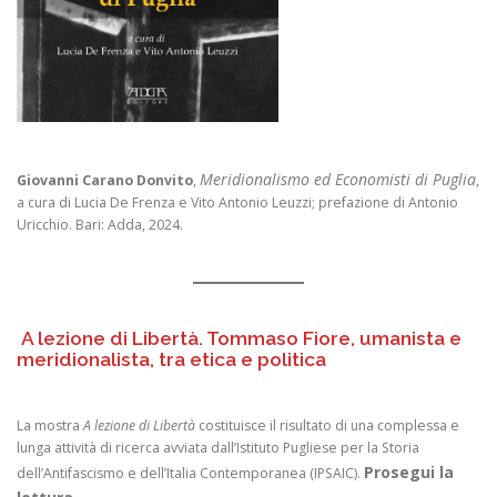
Meridionalismo ed Economisti di Puglia
Giovanni Carano Donvito
,
,
a cura di Lucia De Frenza e Vito Antonio Leuzzi; prefazione di Antonio
Uricchio. Bari: Adda, 2024.
A lezione di Libertà. Tommaso Fiore, umanista e
meridionalista, tra etica e politica
La mostra
A lezione di Libertà
costituisce il risultato di una complessa e
lunga attività di ricerca avviata dall’Istituto Pugliese per la Storia
Prosegui la
dell’Antifascismo e dell’Italia Contemporanea (IPSAIC).