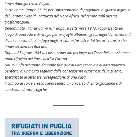
lungo dopoguerra in Puglia.
Sorto come Campo 75 PG per l’internamento di prigionieri di guerra inglesi e
del Commonwealth, catturati nel Nord Africa, nel tempo subì diverse
trasformazioni.
Denominato Transit Camp n. 1 dopo l’8 settembre 1943, rappresentò un
luogo di approdo e di rifugio per profughi albanesi, greci, iugoslavi ed ebrei di
diversa nazionalità, in fuga dagli ex campi fascisti e dal terrore nazista che
imperversava nei Balcani.
Dopo il 25 aprile 1945 accolse i superstiti dei lager del Terzo Reich assieme a
molti rifugiati dei Paesi dell’Est Europa.
Dal 1950 fu occupato da molte famiglie di Bari Vecchia e di altri quartieri
periferici di una città segnata dalle conseguenze disastrose della guerra,
speranzose di ottenere l’assegnazione di una casa.
Il campo di Torre Tresca rappresentò un universo di emarginazione e di
condizioni di vita tragiche.