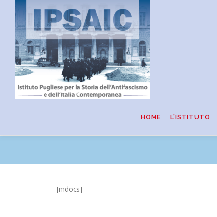
Passa
al
contenuto
HOME
L’ISTITUTO
[mdocs]