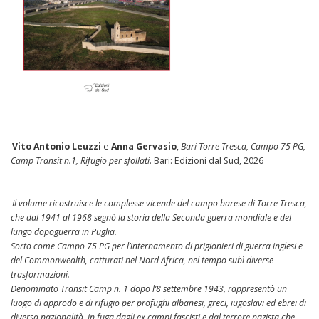
Vito Antonio Leuzzi
e
Anna Gervasio
,
Bari Torre Tresca, Campo 75 PG,
Camp Transit n.1, Rifugio per sfollati
. Bari: Edizioni dal Sud, 2026
Il volume ricostruisce le complesse vicende del campo barese di Torre Tresca,
che dal 1941 al 1968 segnò la storia della Seconda guerra mondiale e del
lungo dopoguerra in Puglia.
Sorto come Campo 75 PG per l’internamento di prigionieri di guerra inglesi e
del Commonwealth, catturati nel Nord Africa, nel tempo subì diverse
trasformazioni.
Denominato Transit Camp n. 1 dopo l’8 settembre 1943, rappresentò un
luogo di approdo e di rifugio per profughi albanesi, greci, iugoslavi ed ebrei di
diversa nazionalità, in fuga dagli ex campi fascisti e dal terrore nazista che