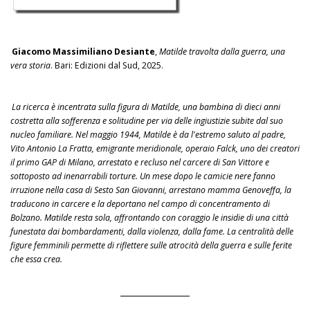
Giacomo Massimiliano Desiante
,
Matilde travolta dalla guerra, una
vera storia
. Bari: Edizioni dal Sud, 2025.
La ricerca è incentrata sulla figura di Matilde, una bambina di dieci anni
costretta alla sofferenza e solitudine per via delle ingiustizie subite dal suo
nucleo familiare. Nel maggio 1944, Matilde è da l'estremo saluto al padre,
Vito Antonio La Fratta, emigrante meridionale, operaio Falck, uno dei creatori
il primo GAP di Milano, arrestato e recluso nel carcere di San Vittore e
sottoposto ad inenarrabili torture. Un mese dopo le camicie nere fanno
irruzione nella casa di Sesto San Giovanni, arrestano mamma Genoveffa, la
traducono in carcere e la deportano nel campo di concentramento di
Bolzano. Matilde resta sola, affrontando con coraggio le insidie di una città
funestata dai bombardamenti, dalla violenza, dalla fame. La centralità delle
figure femminili permette di riflettere sulle atrocità della guerra e sulle ferite
che essa crea.