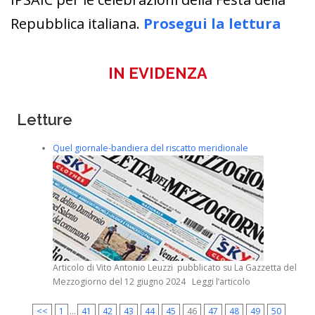
Repubblica italiana.
Prosegui la lettura
IN EVIDENZA
Letture
Quel giornale-bandiera del riscatto meridionale
Articolo di Vito Antonio Leuzzi pubblicato su La Gazzetta del
Mezzogiorno del 12 giugno 2024 Leggi l’articolo
<<
1
...
41
42
43
44
45
46
47
48
49
50