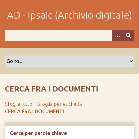
P
a
AD - Ipsaic (Archivio digitale)
s
s
a
a
l
c
o
n
t
e
CERCA FRA I DOCUMENTI
n
u
Sfoglia tutto
Sfoglia per etichetta
t
CERCA FRA I DOCUMENTI
o
p
r
Cerca per parole chiave
i